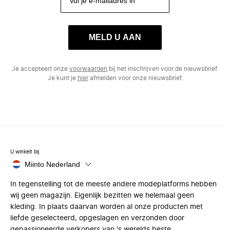
MELD U AAN
Je accepteert onze
voorwaarden
bij het inschrijven voor de nieuwsbrief.
Je kunt je
hier
afmelden voor onze nieuwsbrief.
U winkelt bij
Miinto Nederland
In tegenstelling tot de meeste andere modeplatforms hebben
wij geen magazijn. Eigenlijk bezitten we helemaal geen
kleding. In plaats daarvan worden al onze producten met
liefde geselecteerd, opgeslagen en verzonden door
gepassioneerde verkopers van 's werelds beste