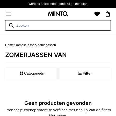
Werelds beste modeboetieks op één plek
Home
/
Dames
/
Jassen
/
Zomerjassen
ZOMERJASSEN VAN
Categorieën
Filter
Geen producten gevonden
Probeer je zoekopdracht te verfijnen met behulp van de filters