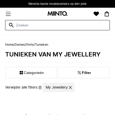
Werelds beste modeboetieks op één plek
Home
/
Dames
/
Shirts
/
Tunieken
TUNIEKEN VAN MY JEWELLERY
Categorieën
Filter
Verwijder alle filters
My Jewellery