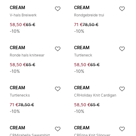
CREAM
CREAM
V-hals Breiwerk
Rondgebreide trui
58,50 €
65 €
71 €
78,50 €
-10%
-10%
CREAM
CREAM
Ronde hals knitwear
Turtleneck
58,50 €
65 €
58,50 €
65 €
-10%
-10%
CREAM
CREAM
Turtlenecks
CRHoliday Knit Cardigan
71 €
78,50 €
58,50 €
65 €
-10%
-10%
CREAM
CREAM
CRMirabella Sweatshirt
CRFrina Knit Slipover