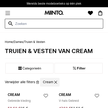
Werelds beste modeboetieks op één plek
Home
/
Dames
/
Truien & Vesten
TRUIEN & VESTEN VAN CREAM
Categorieën
Filter
Verwijder alle filters
Cream
CREAM
CREAM
Gebreide kleding
V-hals Gebreid