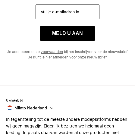
MELD U AAN
Je accepteert onze
voorwaarden
bij het inschrijven voor de nieuwsbrief.
Je kunt je
hier
afmelden voor onze nieuwsbrief.
U winkelt bij
Miinto Nederland
In tegenstelling tot de meeste andere modeplatforms hebben
wij geen magazijn. Eigenlijk bezitten we helemaal geen
kleding. In plaats daarvan worden al onze producten met