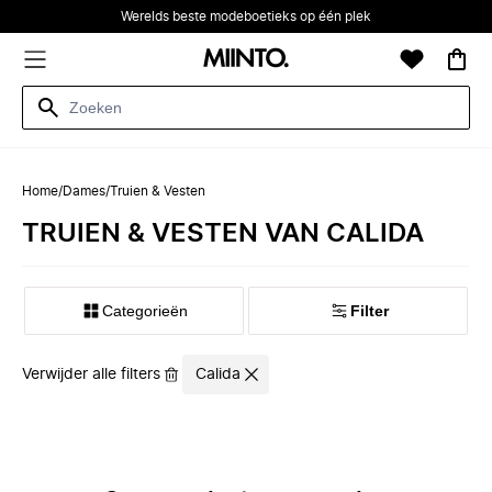
Werelds beste modeboetieks op één plek
Home
/
Dames
/
Truien & Vesten
TRUIEN & VESTEN VAN CALIDA
Categorieën
Filter
Verwijder alle filters
Calida