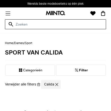
Werelds beste modeboetieks op één plek
Home
/
Dames
/
Sport
SPORT VAN CALIDA
Categorieën
Filter
Verwijder alle filters
Calida