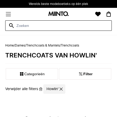
Werelds beste modeboetieks op één plek
Home
/
Dames
/
Trenchcoats & Mantels
/
Trenchcoats
TRENCHCOATS VAN HOWLIN'
Categorieën
Filter
Verwijder alle filters
Howlin'