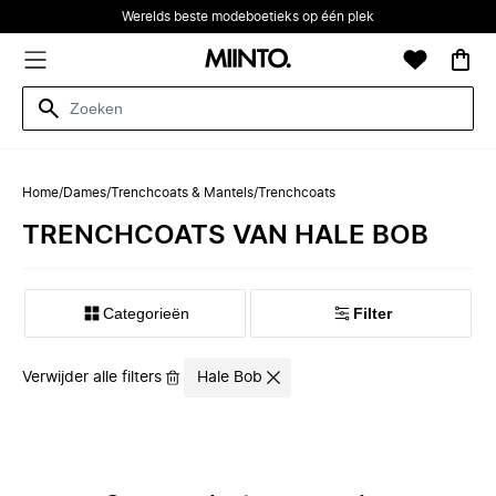
Werelds beste modeboetieks op één plek
Home
/
Dames
/
Trenchcoats & Mantels
/
Trenchcoats
TRENCHCOATS VAN HALE BOB
Categorieën
Filter
Verwijder alle filters
Hale Bob