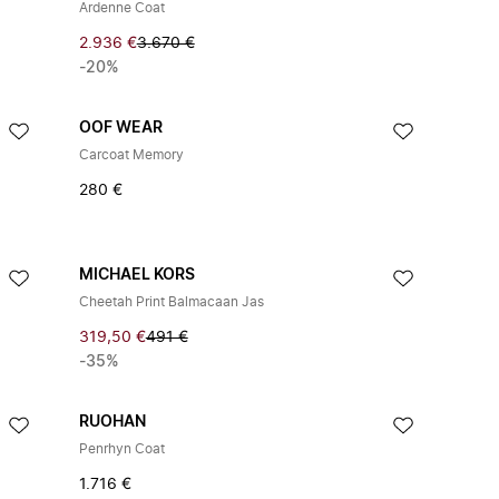
Ardenne Coat
2.936 €
3.670 €
-20%
OOF WEAR
Carcoat Memory
280 €
MICHAEL KORS
Cheetah Print Balmacaan Jas
319,50 €
491 €
-35%
RUOHAN
Penrhyn Coat
1.716 €