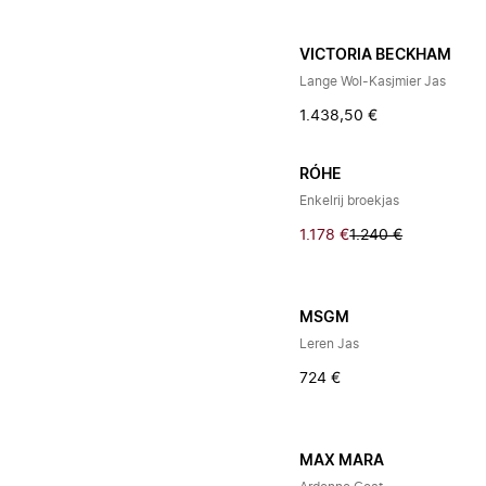
VICTORIA BECKHAM
Lange Wol-Kasjmier Jas
1.438,50 €
RÓHE
Enkelrij broekjas
1.178 €
1.240 €
MSGM
Leren Jas
724 €
MAX MARA