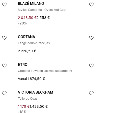
BLAZÉ MILANO
Mylius Camel Hair Oversized Coat
2.046,50 €
2.558 €
-20%
CORTANA
Lange double-face jas
2.226,50 €
ETRO
Cropped fluwelen jas met luipaardprint
Vanaf
1.874,50 €
VICTORIA BECKHAM
Tailored Coat
1.179 €
1.438,50 €
-18%