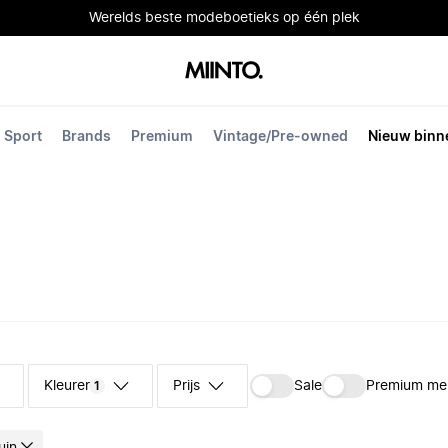
Werelds beste modeboetieks op één plek
Sport
Brands
Premium
Vintage/Pre-owned
Nieuw binn
Kleuren
Prijs
Sale
Premium me
1