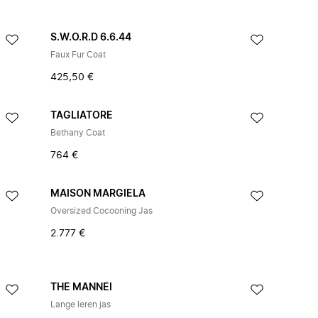
S.W.O.R.D 6.6.44
Faux Fur Coat
425,50 €
TAGLIATORE
Bethany Coat
764 €
MAISON MARGIELA
Oversized Cocooning Jas
2.777 €
THE MANNEI
Lange leren jas