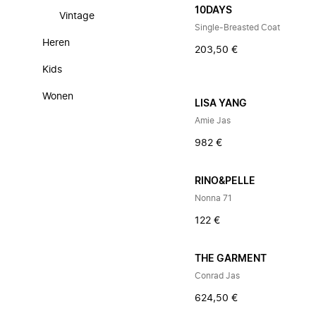
10DAYS
Vintage
Single-Breasted Coat
Heren
203,50 €
Kids
Wonen
LISA YANG
Amie Jas
982 €
RINO&PELLE
Nonna 71
122 €
THE GARMENT
Conrad Jas
624,50 €