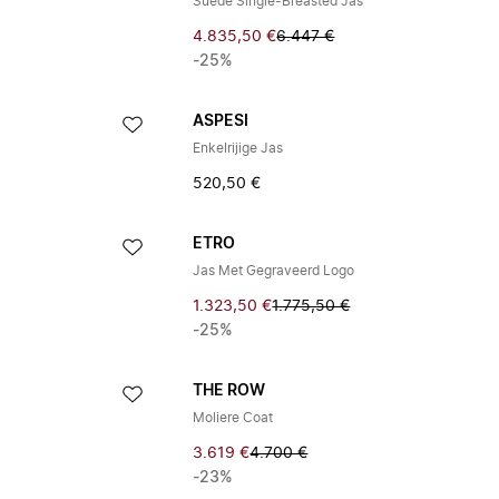
Suède Single-Breasted Jas
4.835,50 €
6.447 €
-25%
ASPESI
Enkelrijige Jas
520,50 €
ETRO
Jas Met Gegraveerd Logo
1.323,50 €
1.775,50 €
-25%
THE ROW
Moliere Coat
3.619 €
4.700 €
-23%