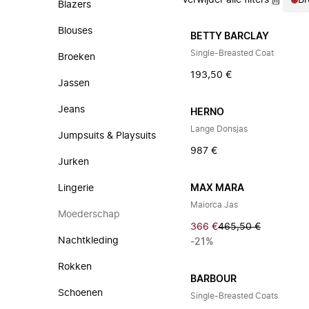
Verwijder alle filters
Br
Blazers
Blouses
BETTY BARCLAY
Single-Breasted Coat
Broeken
193,50 €
Jassen
Jeans
HERNO
Lange Donsjas
Jumpsuits & Playsuits
987 €
Jurken
Lingerie
MAX MARA
Maiorca Jas
Moederschap
366 €
465,50 €
Nachtkleding
-21%
Rokken
BARBOUR
Schoenen
Single-Breasted Coats