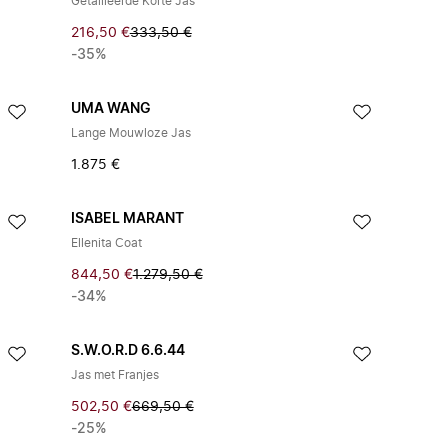
Getailleerde Korte Jas
216,50 €
333,50 €
-35%
UMA WANG
Lange Mouwloze Jas
1.875 €
ISABEL MARANT
Ellenita Coat
844,50 €
1.279,50 €
-34%
S.W.O.R.D 6.6.44
Jas met Franjes
502,50 €
669,50 €
-25%