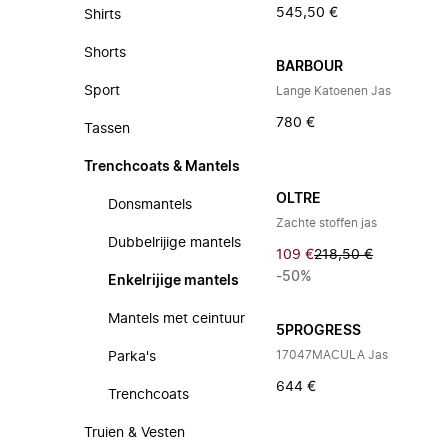
545,50 €
Shirts
Shorts
BARBOUR
Sport
Lange Katoenen Jas
780 €
Tassen
Trenchcoats & Mantels
OLTRE
Donsmantels
Zachte stoffen jas
Dubbelrijige mantels
109 €
218,50 €
-50%
Enkelrijige mantels
Mantels met ceintuur
5PROGRESS
17047MACULA Jas
Parka's
644 €
Trenchcoats
Truien & Vesten