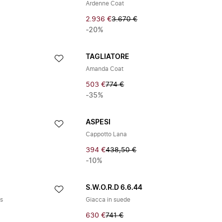
Ardenne Coat
2.936 €
3.670 €
-20%
TAGLIATORE
Amanda Coat
503 €
774 €
-35%
ASPESI
Cappotto Lana
394 €
438,50 €
-10%
S.W.O.R.D 6.6.44
as
Giacca in suede
630 €
741 €