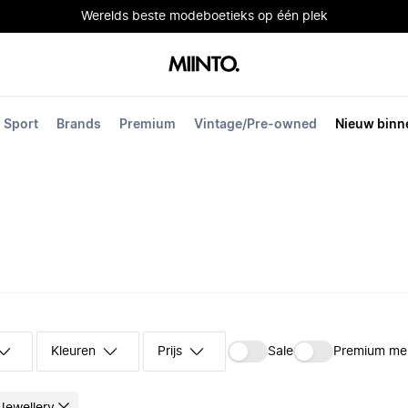
Werelds beste modeboetieks op één plek
Sport
Brands
Premium
Vintage/Pre-owned
Nieuw binn
Kleuren
Prijs
Sale
Premium me