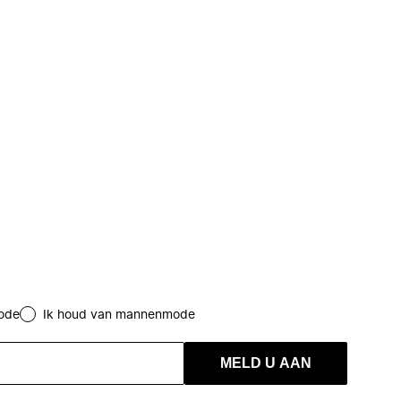
ode
Ik houd van mannenmode
MELD U AAN