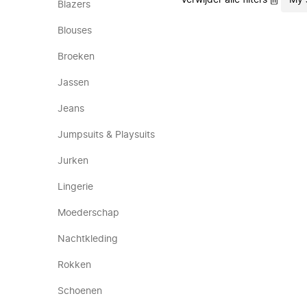
Verwijder alle filters
My 
Blazers
Blouses
Broeken
Jassen
Jeans
Jumpsuits & Playsuits
Jurken
Lingerie
Moederschap
Nachtkleding
Rokken
Schoenen