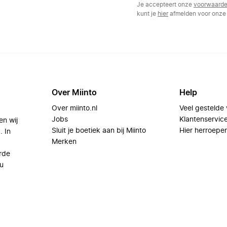
Je accepteert onze
voorwaard
kunt je
hier
afmelden voor onze 
Over Miinto
Help
Over miinto.nl
Veel gestelde
Jobs
Klantenservic
en wij
Sluit je boetiek aan bij Miinto
Hier herroepe
. In
Merken
rde
u