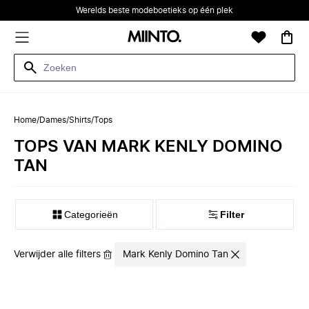
Werelds beste modeboetieks op één plek
Home
/
Dames
/
Shirts
/
Tops
TOPS VAN MARK KENLY DOMINO
TAN
Categorieën
Filter
Verwijder alle filters
Mark Kenly Domino Tan