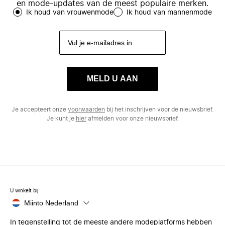
en mode-updates van de meest populaire merken.
Ik houd van vrouwenmode
Ik houd van mannenmode
MELD U AAN
Je accepteert onze
voorwaarden
bij het inschrijven voor de nieuwsbrief.
Je kunt je
hier
afmelden voor onze nieuwsbrief.
U winkelt bij
Miinto Nederland
In tegenstelling tot de meeste andere modeplatforms hebben