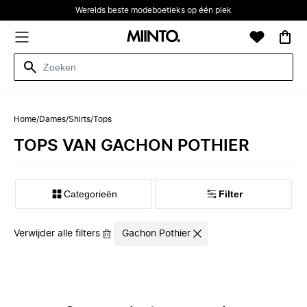
Werelds beste modeboetieks op één plek
Home
/
Dames
/
Shirts
/
Tops
TOPS VAN GACHON POTHIER
Categorieën
Filter
Verwijder alle filters
Gachon Pothier