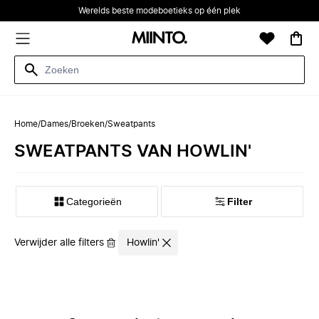
Werelds beste modeboetieks op één plek
Home
/
Dames
/
Broeken
/
Sweatpants
SWEATPANTS VAN HOWLIN'
Categorieën
Filter
Verwijder alle filters
Howlin'