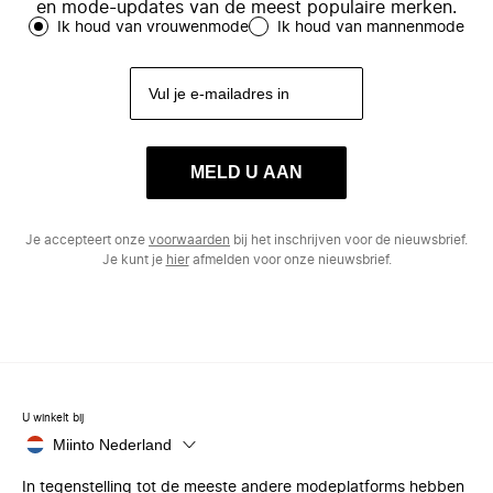
en mode-updates van de meest populaire merken.
Ik houd van vrouwenmode
Ik houd van mannenmode
MELD U AAN
Je accepteert onze
voorwaarden
bij het inschrijven voor de nieuwsbrief.
Je kunt je
hier
afmelden voor onze nieuwsbrief.
U winkelt bij
Miinto Nederland
In tegenstelling tot de meeste andere modeplatforms hebben