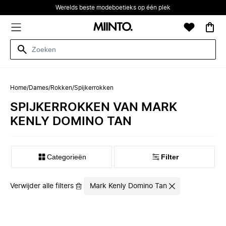
Werelds beste modeboetieks op één plek
Home
/
Dames
/
Rokken
/
Spijkerrokken
SPIJKERROKKEN VAN MARK
KENLY DOMINO TAN
Categorieën
Filter
Verwijder alle filters
Mark Kenly Domino Tan