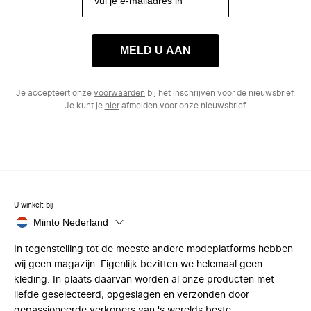
MELD U AAN
Je accepteert onze
voorwaarden
bij het inschrijven voor de nieuwsbrief.
Je kunt je
hier
afmelden voor onze nieuwsbrief.
U winkelt bij
Miinto Nederland
In tegenstelling tot de meeste andere modeplatforms hebben
wij geen magazijn. Eigenlijk bezitten we helemaal geen
kleding. In plaats daarvan worden al onze producten met
liefde geselecteerd, opgeslagen en verzonden door
gepassioneerde verkopers van 's werelds beste