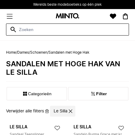
Werelds beste modeboetieks op één plek
Home
/
Dames
/
Schoenen
/
Sandalen met Hoge Hak
SANDALEN MET HOGE HAK VAN
LE SILLA
Categorieën
Filter
Verwijder alle filters
Le Silla
LE SILLA
LE SILLA
Sandaal Teenslipper
Sandalo Burma Grace met kristallen