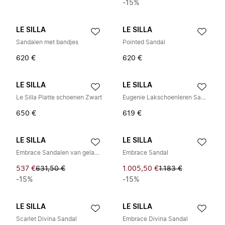
-15%
LE SILLA
LE SILLA
Sandalen met bandjes
Pointed Sandal
620 €
620 €
LE SILLA
LE SILLA
Le Silla Platte schoenen Zwart
Eugenie Lakschoenleren Sandaal
650 €
619 €
LE SILLA
LE SILLA
Embrace Sandalen van gelakt leer
Embrace Sandal
537 €
631,50 €
1.005,50 €
1.183 €
-15%
-15%
LE SILLA
LE SILLA
Scarlet Divina Sandal
Embrace Divina Sandal