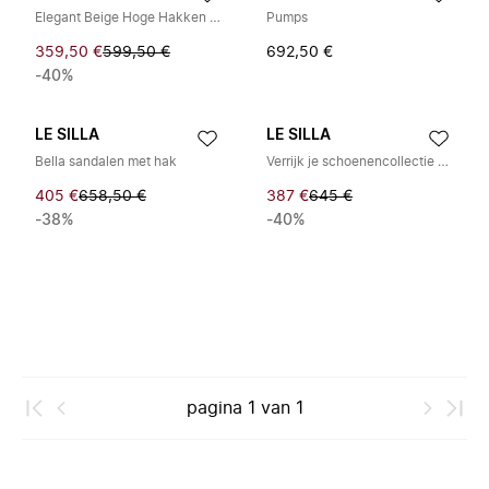
Elegant Beige Hoge Hakken Pumps
Pumps
359,50 €
599,50 €
692,50 €
-40%
LE SILLA
LE SILLA
Bella sandalen met hak
Verrijk je schoenencollectie met hoge hak sandalen
405 €
658,50 €
387 €
645 €
-38%
-40%
pagina
1
van
1