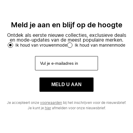
Meld je aan en blijf op de hoogte
Ontdek als eerste nieuwe collecties, exclusieve deals
en mode-updates van de meest populaire merken.
Ik houd van vrouwenmode
Ik houd van mannenmode
MELD U AAN
Je accepteert onze
voorwaarden
bij het inschrijven voor de nieuwsbrief.
Je kunt je
hier
afmelden voor onze nieuwsbrief.