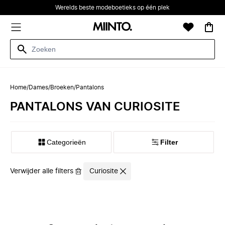
Werelds beste modeboetieks op één plek
Home
/
Dames
/
Broeken
/
Pantalons
PANTALONS VAN CURIOSITE
Categorieën
Filter
Verwijder alle filters
Curiosite