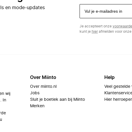
eals en mode-updates
Je accepteert onze
voorwaard
kunt je
hier
afmelden voor onze 
Over Miinto
Help
Over miinto.nl
Veel gestelde
Jobs
Klantenservic
en wij
Sluit je boetiek aan bij Miinto
Hier herroepe
. In
Merken
rde
u