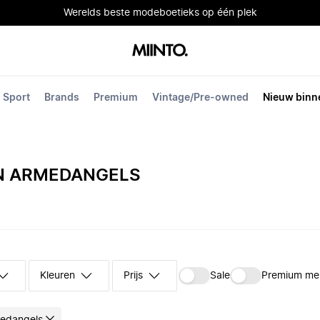
Werelds beste modeboetieks op één plek
Sport
Brands
Premium
Vintage/Pre-owned
Nieuw binn
N ARMEDANGELS
Kleuren
Prijs
Sale
Premium me