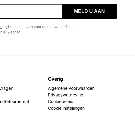
MELD U AAN
en
bij het inschrijven voor de nieuwsbrief. Je
nieuwsbrief.
Overig
 vragen
Algemene voorwaarden
e
Privacywetgeving
n (Retourneren)
Cookiebeleid
Cookie instellingen