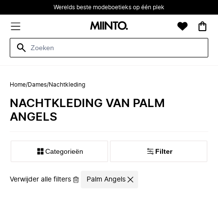
Werelds beste modeboetieks op één plek
Home
/
Dames
/
Nachtkleding
NACHTKLEDING VAN PALM
ANGELS
Categorieën
Filter
Verwijder alle filters
Palm Angels