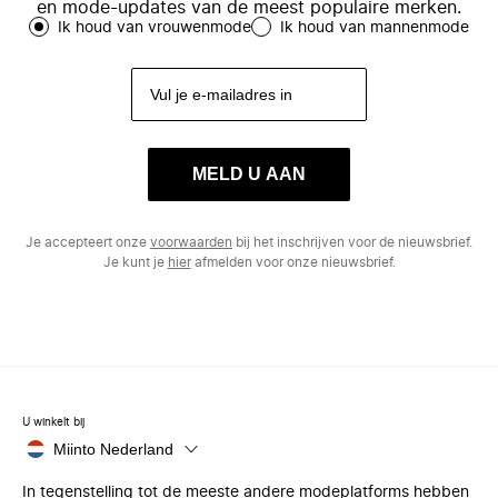
en mode-updates van de meest populaire merken.
Ik houd van vrouwenmode
Ik houd van mannenmode
MELD U AAN
Je accepteert onze
voorwaarden
bij het inschrijven voor de nieuwsbrief.
Je kunt je
hier
afmelden voor onze nieuwsbrief.
U winkelt bij
Miinto Nederland
In tegenstelling tot de meeste andere modeplatforms hebben