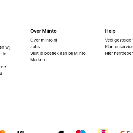
Over Miinto
Help
Over miinto.nl
Veel gestelde
Jobs
Klantenservic
en wij
Sluit je boetiek aan bij Miinto
Hier herroepe
. In
Merken
rde
u