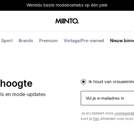
Werelds beste modeboetieks op één plek
Sport
Brands
Premium
Vintage/Pre-owned
Nieuw binn
e hoogte
Ik houd van vrouwenm
eals en mode-updates
Je accepteert onze
voorwaard
kunt je
hier
afmelden voor onze 