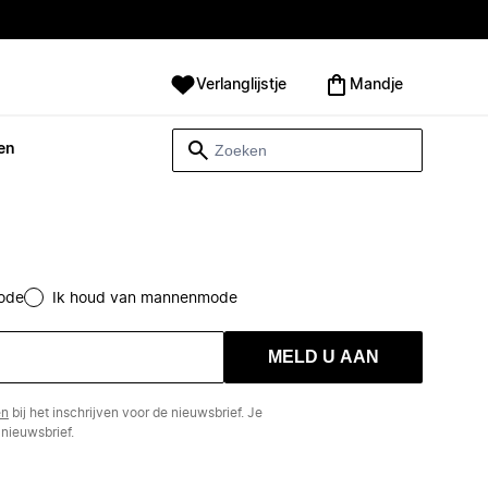
Verlanglijstje
Mandje
en
ode
Ik houd van mannenmode
MELD U AAN
en
bij het inschrijven voor de nieuwsbrief. Je
nieuwsbrief.