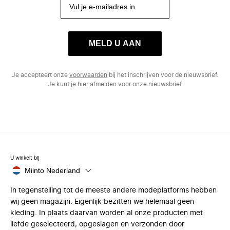
MELD U AAN
Je accepteert onze
voorwaarden
bij het inschrijven voor de nieuwsbrief.
Je kunt je
hier
afmelden voor onze nieuwsbrief.
U winkelt bij
Miinto Nederland
In tegenstelling tot de meeste andere modeplatforms hebben
wij geen magazijn. Eigenlijk bezitten we helemaal geen
kleding. In plaats daarvan worden al onze producten met
liefde geselecteerd, opgeslagen en verzonden door