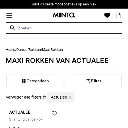
Werelds beste modeboetieks op één plek
Home
/
Dames
/
Rokken
/
Maxi Rokken
MAXI ROKKEN VAN ACTUALEE
Categorieën
Filter
Verwijder alle filters
Actualee
ACTUALEE
Shantung Lange Rok