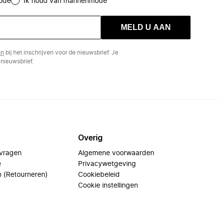
ode
Ik houd van mannenmode
MELD U AAN
en
bij het inschrijven voor de nieuwsbrief. Je
nieuwsbrief.
Overig
 vragen
Algemene voorwaarden
e
Privacywetgeving
n (Retourneren)
Cookiebeleid
Cookie instellingen