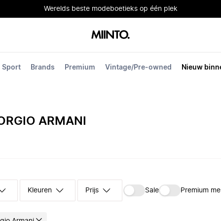
Werelds beste modeboetieks op één plek
Sport
Brands
Premium
Vintage/Pre-owned
Nieuw binn
IORGIO ARMANI
Kleuren
Prijs
Sale
Premium me