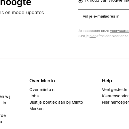
e hoogte
Ik houd van vrouwenm
eals en mode-updates
Je accepteert onze
voorwaard
kunt je
hier
afmelden voor onze 
Over Miinto
Help
Over miinto.nl
Veel gestelde
Jobs
Klantenservic
en wij
Sluit je boetiek aan bij Miinto
Hier herroepe
. In
Merken
rde
u