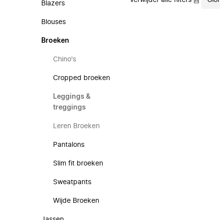
Verwijder alle filters
Gio
Blazers
Blouses
Broeken
Chino's
Cropped broeken
Leggings &
treggings
Leren Broeken
Pantalons
Slim fit broeken
Sweatpants
Wijde Broeken
Jassen