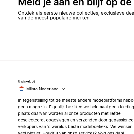
Meld je aan en blijf op d
Ontdek als eerste nieuwe collecties, exclusieve d
van de meest populaire merken.
U winkelt bij
Miinto Nederland
In tegenstelling tot de meeste andere modeplatforms hebb
geen magazijn. Eigenlijk bezitten we helemaal geen kleding
plaats daarvan worden al onze producten met liefde
geselecteerd, opgeslagen en verzonden door gepassionee
verkopers van 's werelds beste modeboetieks. We wensen 
veel plezier. Houdt u van onze services? Volg ons dan!