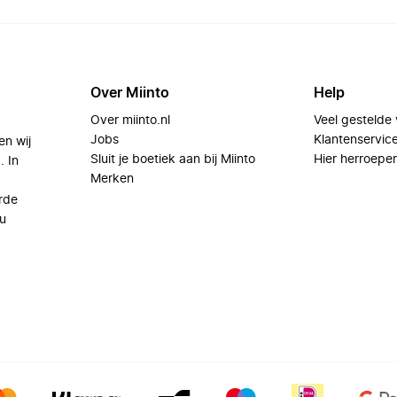
Over Miinto
Help
Over miinto.nl
Veel gestelde
Jobs
Klantenservic
en wij
Sluit je boetiek aan bij Miinto
Hier herroepe
. In
Merken
rde
u