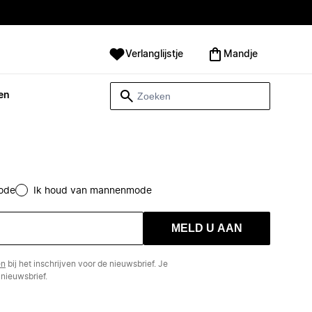
Verlanglijstje
Mandje
en
ode
Ik houd van mannenmode
MELD U AAN
en
bij het inschrijven voor de nieuwsbrief. Je
nieuwsbrief.