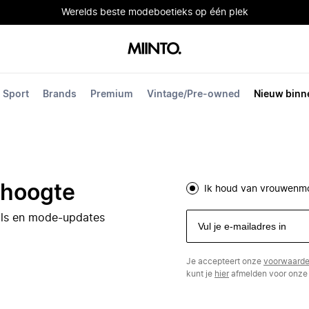
Werelds beste modeboetieks op één plek
Sport
Brands
Premium
Vintage/Pre-owned
Nieuw binn
e hoogte
Ik houd van vrouwenm
eals en mode-updates
Je accepteert onze
voorwaard
kunt je
hier
afmelden voor onze 