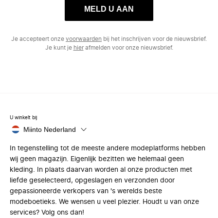
MELD U AAN
Je accepteert onze
voorwaarden
bij het inschrijven voor de nieuwsbrief.
Je kunt je
hier
afmelden voor onze nieuwsbrief.
U winkelt bij
Miinto Nederland
In tegenstelling tot de meeste andere modeplatforms hebben
wij geen magazijn. Eigenlijk bezitten we helemaal geen
kleding. In plaats daarvan worden al onze producten met
liefde geselecteerd, opgeslagen en verzonden door
gepassioneerde verkopers van 's werelds beste
modeboetieks. We wensen u veel plezier. Houdt u van onze
services? Volg ons dan!