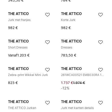
545,50 €
784 €
THE ATTICO
THE ATTICO
Jurk met franjes
Korte Jurk
982 €
982 €
THE ATTICO
THE ATTICO
Short Dresses
Dresses
Vanaf
1.203 €
783,50 €
THE ATTICO
THE ATTICO
Zebra-print Wikkel Mini Jurk
261WCA00521 EMB030RA 100
823 €
1.737 €
1.974 €
-12%
THE ATTICO
THE ATTICO
THE ATTICO Jurken
Jurk met kanten details