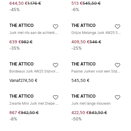
644,50 €
1.176 €
513 €
545,50 €
-45%
-6%
THE ATTICO
THE ATTICO
Jurk met rits aan de achterkant en zijopening
Grijze Melange Jurk AW25 Stijlvol Comfort
639 €
982 €
409,50 €
546 €
-35%
-25%
THE ATTICO
THE ATTICO
Bordeaux Jurk AW25 Stijlvol Comfort
Paarse Jurken voor een Stijlvolle Look
Vanaf
274,50 €
545,50 €
THE ATTICO
THE ATTICO
Zwarte Mini Jurk met Diepe V-Hals
Jurk met lange mouwen
867 €
942,50 €
422,50 €
843,50 €
-8%
-50%