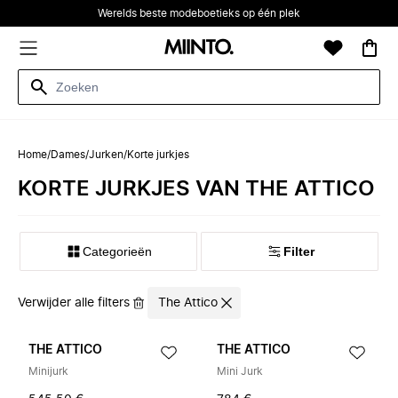
Werelds beste modeboetieks op één plek
Home
/
Dames
/
Jurken
/
Korte jurkjes
KORTE JURKJES VAN THE ATTICO
Categorieën
Filter
Verwijder alle filters
The Attico
THE ATTICO
THE ATTICO
Minijurk
Mini Jurk