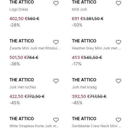
THE ATTICO
THE ATTICO
Logo Dress
Midi Jurk
402,50 €
560 €
691 €
1.381,50 €
-28%
-50%
THE ATTICO
THE ATTICO
Zwarte Mini Jurk met Ritssluiting
Heather Grey Mini Jurk met Plooien
501,50 €
784 €
453 €
545,50 €
-36%
-17%
THE ATTICO
THE ATTICO
Jurk met ruches
Jurk met kraag
422,50 €
772,50 €
392,50 €
717,50 €
-45%
-45%
THE ATTICO
THE ATTICO
Witte Strapless Korte Jurk met Zijsplit
Geribbelde Crew Neck Mini Jurk met Geplooide Rok