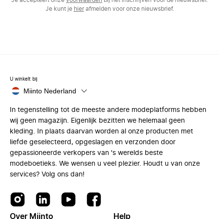
Je accepteert onze
voorwaarden
bij het inschrijven voor de nieuwsbrief.
Je kunt je
hier
afmelden voor onze nieuwsbrief.
U winkelt bij
Miinto Nederland
In tegenstelling tot de meeste andere modeplatforms hebben
wij geen magazijn. Eigenlijk bezitten we helemaal geen
kleding. In plaats daarvan worden al onze producten met
liefde geselecteerd, opgeslagen en verzonden door
gepassioneerde verkopers van 's werelds beste
modeboetieks. We wensen u veel plezier. Houdt u van onze
services? Volg ons dan!
Over Miinto
Help