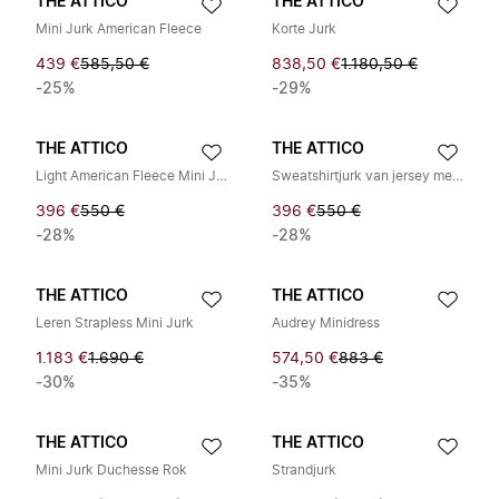
THE ATTICO
THE ATTICO
Mini Jurk American Fleece
Korte Jurk
439 €
585,50 €
838,50 €
1.180,50 €
-25%
-29%
THE ATTICO
THE ATTICO
Light American Fleece Mini Jurk
Sweatshirtjurk van jersey met katoenmix
396 €
550 €
396 €
550 €
-28%
-28%
THE ATTICO
THE ATTICO
Leren Strapless Mini Jurk
Audrey Minidress
1.183 €
1.690 €
574,50 €
883 €
-30%
-35%
THE ATTICO
THE ATTICO
Mini Jurk Duchesse Rok
Strandjurk