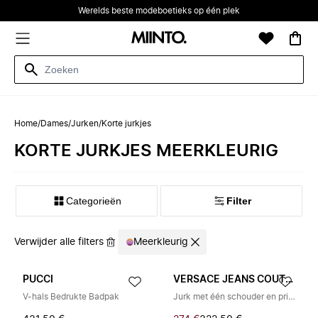
Werelds beste modeboetieks op één plek
Home
/
Dames
/
Jurken
/
Korte jurkjes
KORTE JURKJES MEERKLEURIG
Categorieën
Filter
Verwijder alle filters
Meerkleurig
PUCCI
VERSACE JEANS COUTURE
V-hals Bedrukte Badpak
Jurk met één schouder en print