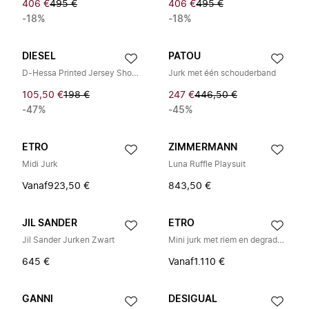
406 €
495 €
406 €
495 €
-18%
-18%
DIESEL
PATOU
D-Hessa Printed Jersey Short Dress
Jurk met één schouderband
105,50 €
198 €
247 €
446,50 €
-47%
-45%
ETRO
ZIMMERMANN
Midi Jurk
Luna Ruffle Playsuit
Vanaf
923,50 €
843,50 €
JIL SANDER
ETRO
Jil Sander Jurken Zwart
Mini jurk met riem en degradé paisley motief
645 €
Vanaf
1.110 €
GANNI
DESIGUAL