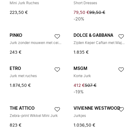
Mini Jurk Ruches
Short Dresses
223,50 €
79,50 €
99,50 €
-20%
PINKO
DOLCE & GABBANA
Jurk zonder mouwen met ceintuur in ruitprint
Zijden Keper Caftan met Majolica Print
243 €
1.835 €
ETRO
MSGM
Jurk met ruches
Korte Jurk
1.874,50 €
412 €
507 €
-19%
THE ATTICO
VIVIENNE WESTWOOD
Zebra-print Wikkel Mini Jurk
Jurkjes
823 €
1.036,50 €