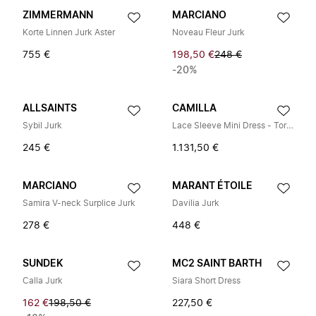
ZIMMERMANN
MARCIANO
Korte Linnen Jurk Aster
Noveau Fleur Jurk
755 €
198,50 €
248 €
-20%
ALLSAINTS
CAMILLA
Sybil Jurk
Lace Sleeve Mini Dress - Torero Libertine
245 €
1.131,50 €
MARCIANO
MARANT ÉTOILE
Samira V-neck Surplice Jurk
Davilia Jurk
278 €
448 €
SUNDEK
MC2 SAINT BARTH
Calla Jurk
Siara Short Dress
162 €
198,50 €
227,50 €