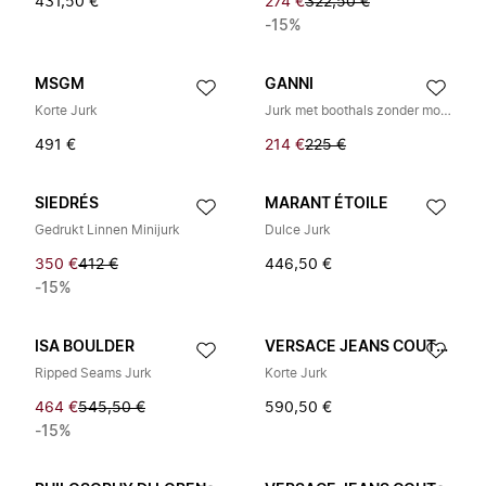
431,50 €
274 €
322,50 €
-15%
MSGM
GANNI
Korte Jurk
Jurk met boothals zonder mouwen
491 €
214 €
225 €
SIEDRÉS
MARANT ÉTOILE
Gedrukt Linnen Minijurk
Dulce Jurk
350 €
412 €
446,50 €
-15%
ISA BOULDER
VERSACE JEANS COUTURE
Ripped Seams Jurk
Korte Jurk
464 €
545,50 €
590,50 €
-15%