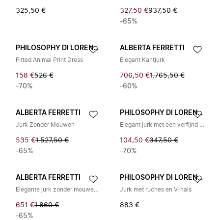
325,50 €
327,50 €
937,50 €
-65%
PHILOSOPHY DI LORENZO SERAFINI
ALBERTA FERRETTI
Fitted Animal Print Dress
Elegant Kantjurk
158 €
526 €
706,50 €
1.765,50 €
-70%
-60%
ALBERTA FERRETTI
PHILOSOPHY DI LORENZO SERAFINI
Jurk Zonder Mouwen
Elegant jurk met een verfijnd en modern design
535 €
1.527,50 €
104,50 €
347,50 €
-65%
-70%
ALBERTA FERRETTI
PHILOSOPHY DI LORENZO SERAFINI
Elegante jurk zonder mouwen met gefranjerde zoom
Jurk met ruches en V-hals
651 €
1.860 €
883 €
-65%