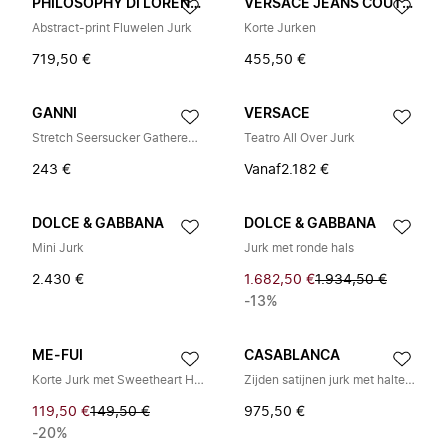
PHILOSOPHY DI LORENZO SERAFINI
VERSACE JEANS COUTURE
Abstract-print Fluwelen Jurk
Korte Jurken
719,50 €
455,50 €
GANNI
VERSACE
Stretch Seersucker Gathered Mini Jurk
Teatro All Over Jurk
243 €
Vanaf
2.182 €
DOLCE & GABBANA
DOLCE & GABBANA
Mini Jurk
Jurk met ronde hals
2.430 €
1.682,50 €
1.934,50 €
-13%
ME-FUI
CASABLANCA
Korte Jurk met Sweetheart Halslijn MF26-SW0828X44
Zijden satijnen jurk met halternek
119,50 €
149,50 €
975,50 €
-20%