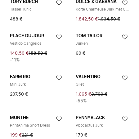
TORY BURCH
DOLCE & GABBANA
Tassel Tunic
Korte Charmeuse Jurk met Carretto Print
488 €
1.842,50 €
1.934,50 €
PLACE DU JOUR
TOM TAILOR
Vestido Cangrejos
Jurken
140,50 €
158,50 €
60 €
-11%
FARM RIO
VALENTINO
Mini Jurk
Gilet
207,50 €
1.665 €
3.700 €
-55%
MUNTHE
PENNYBLACK
PrintAnima Short Dress
Pbbcactus Jurk
199 €
221 €
179 €