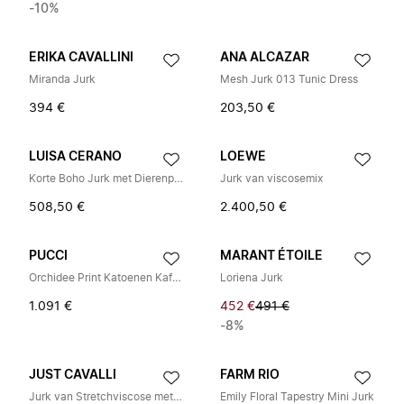
-10%
ERIKA CAVALLINI
ANA ALCAZAR
Miranda Jurk
Mesh Jurk 013 Tunic Dress
394 €
203,50 €
LUISA CERANO
LOEWE
Korte Boho Jurk met Dierenprint
Jurk van viscosemix
508,50 €
2.400,50 €
PUCCI
MARANT ÉTOILE
Orchidee Print Katoenen Kaftan
Loriena Jurk
1.091 €
452 €
491 €
-8%
JUST CAVALLI
FARM RIO
Jurk van Stretchviscose met Print
Emily Floral Tapestry Mini Jurk