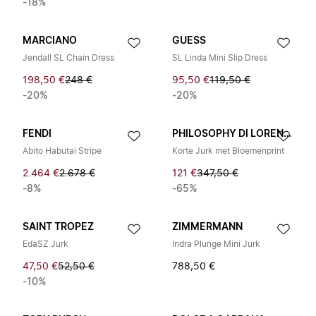
-18%
MARCIANO
GUESS
Jendall SL Chain Dress
SL Linda Mini Slip Dress
198,50 €
248 €
95,50 €
119,50 €
-20%
-20%
FENDI
PHILOSOPHY DI LORENZO SERAFINI
Abito Habutai Stripe
Korte Jurk met Bloemenprint
2.464 €
2.678 €
121 €
347,50 €
-8%
-65%
SAINT TROPEZ
ZIMMERMANN
EdaSZ Jurk
Indra Plunge Mini Jurk
47,50 €
52,50 €
788,50 €
-10%