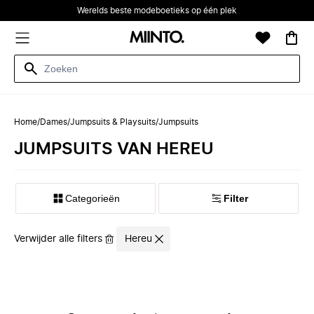
Werelds beste modeboetieks op één plek
Home
/
Dames
/
Jumpsuits & Playsuits
/
Jumpsuits
JUMPSUITS VAN HEREU
Categorieën
Filter
Verwijder alle filters
Hereu