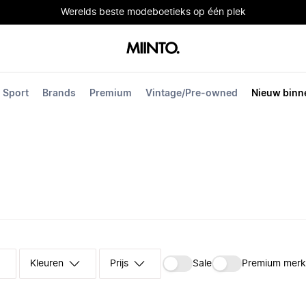
Werelds beste modeboetieks op één plek
Sport
Brands
Premium
Vintage/Pre-owned
Nieuw binn
Kleuren
Prijs
Sale
Premium mer