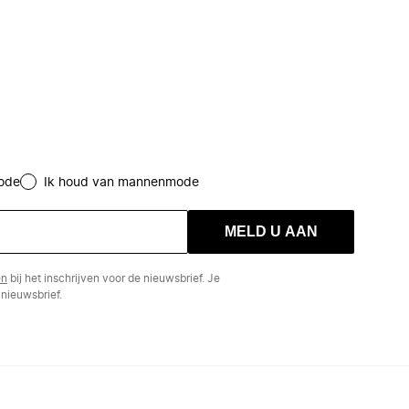
ode
Ik houd van mannenmode
MELD U AAN
en
bij het inschrijven voor de nieuwsbrief. Je
nieuwsbrief.