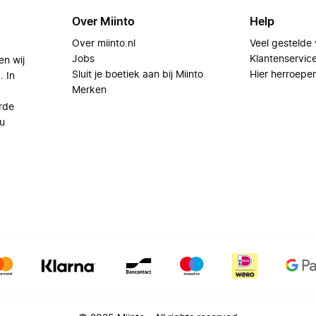
Over Miinto
Help
Over miinto.nl
Veel gestelde
Jobs
Klantenservic
en wij
Sluit je boetiek aan bij Miinto
Hier herroepe
. In
Merken
rde
u