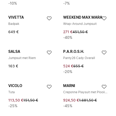
-10%
-7%
VIVETTA
WEEKEND MAX MARA
Badpak
Wrap-Around Jumpsuit
649 €
271 €
451,50 €
-40%
SALSA
P.A.R.O.S.H.
Jumpsuit met Riem
Panty26 Cady Overall
163 €
524 €
655 €
-20%
VICOLO
MARNI
Tuta
Creponne Playsuit met Plooiing
113,50 €
151,50 €
924,50 €
1.681,50 €
-25%
-45%