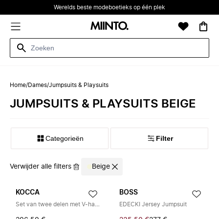
Werelds beste modeboetieks op één plek
Home
/
Dames
/
Jumpsuits & Playsuits
JUMPSUITS & PLAYSUITS BEIGE
Categorieën
Filter
Verwijder alle filters
Beige
KOCCA
BOSS
Set van twee delen met V-hals blouse en wijde broek
EDECKI Jersey Jumpsuit