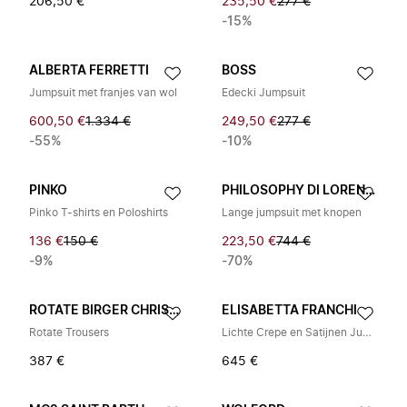
206,50 €
235,50 €
277 €
-15%
ALBERTA FERRETTI
BOSS
Jumpsuit met franjes van wol
Edecki Jumpsuit
600,50 €
1.334 €
249,50 €
277 €
-55%
-10%
PINKO
PHILOSOPHY DI LORENZO SERAFINI
Pinko T-shirts en Poloshirts
Lange jumpsuit met knopen
136 €
150 €
223,50 €
744 €
-9%
-70%
ROTATE BIRGER CHRISTENSEN
ELISABETTA FRANCHI
Rotate Trousers
Lichte Crepe en Satijnen Jumpsuit
387 €
645 €