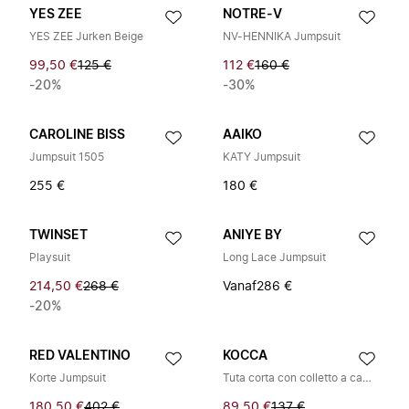
YES ZEE
NOTRE-V
YES ZEE Jurken Beige
NV-HENNIKA Jumpsuit
99,50 €
125 €
112 €
160 €
-20%
-30%
CAROLINE BISS
AAIKO
Jumpsuit 1505
KATY Jumpsuit
255 €
180 €
TWINSET
ANIYE BY
Playsuit
Long Lace Jumpsuit
214,50 €
268 €
Vanaf
286 €
-20%
RED VALENTINO
KOCCA
Korte Jumpsuit
Tuta corta con colletto a camicia
180,50 €
402 €
89,50 €
137 €