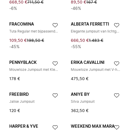
668,50 €
711,50 €
89,50 €
167 €
-6%
-46%
FRACOMINA
ALBERTA FERRETTI
Tuta Regular met bijpassende riem
Elegante jumpsuit van lichtgewicht stof
109,50 €
198,50 €
666,50 €
1.483 €
-45%
-55%
PENNYBLACK
ERIKA CAVALLINI
Mouwloze Jumpsuit met Klepzakken
Mouwloze Jumpsuit met V-hals en Overlap
178 €
475,50 €
FREEBIRD
ANIYE BY
Jalise Jumpsuit
Silva Jumpsuit
120 €
362,50 €
HARPER & YVE
WEEKEND MAX MARA