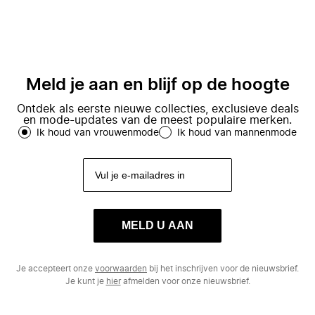
Meld je aan en blijf op de hoogte
Ontdek als eerste nieuwe collecties, exclusieve deals
en mode-updates van de meest populaire merken.
Ik houd van vrouwenmode
Ik houd van mannenmode
MELD U AAN
Je accepteert onze
voorwaarden
bij het inschrijven voor de nieuwsbrief.
Je kunt je
hier
afmelden voor onze nieuwsbrief.