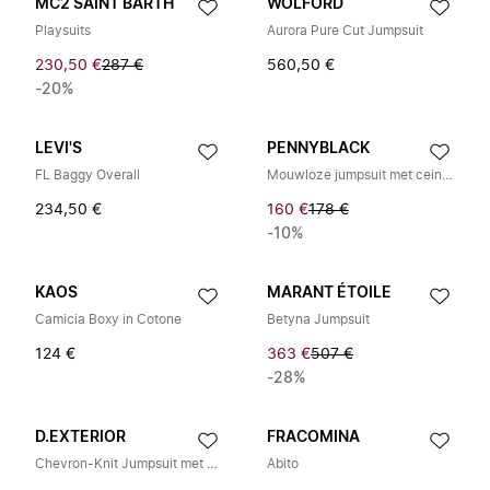
MC2 SAINT BARTH
WOLFORD
Playsuits
Aurora Pure Cut Jumpsuit
230,50 €
287 €
560,50 €
-20%
LEVI'S
PENNYBLACK
FL Baggy Overall
Mouwloze jumpsuit met ceintuur
234,50 €
160 €
178 €
-10%
KAOS
MARANT ÉTOILE
Camicia Boxy in Cotone
Betyna Jumpsuit
124 €
363 €
507 €
-28%
D.EXTERIOR
FRACOMINA
Chevron-Knit Jumpsuit met Trekkoord
Abito