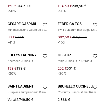
156 €
314,50 €
104,50 €
208,50 €
-50%
-50%
CESARE GASPARI
FEDERICA TOSI
Minimalistische Gebreide Set - Beige
Twill Suit Jurk met Beige Knopen
99 €
168 €
362,50 €
426,50 €
-41%
-15%
LOLLYS LAUNDRY
GESTUZ
Aberdeen Jumpsuit
Mirja Jumpsuit in Kit Kleur
139 €
199 €
232 €
331 €
-30%
-30%
SAINT LAURENT
BRUNELLO CUCINELLI
Strapless Jumpsuit met Riem
Corduroy Jumpsuit met Riem
Vanaf
2.749,50 €
2.868 €