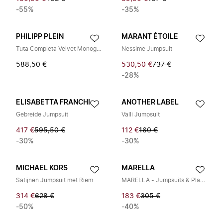
-55%
-35%
PHILIPP PLEIN
MARANT ÉTOILE
Tuta Completa Velvet Monogram
Nessime Jumpsuit
588,50 €
530,50 €
737 €
-28%
ELISABETTA FRANCHI
ANOTHER LABEL
Gebreide Jumpsuit
Valli Jumpsuit
417 €
595,50 €
112 €
160 €
-30%
-30%
MICHAEL KORS
MARELLA
Satijnen Jumpsuit met Riem
MARELLA - Jumpsuits & Playsuits > Jumpsuits
314 €
628 €
183 €
305 €
-50%
-40%