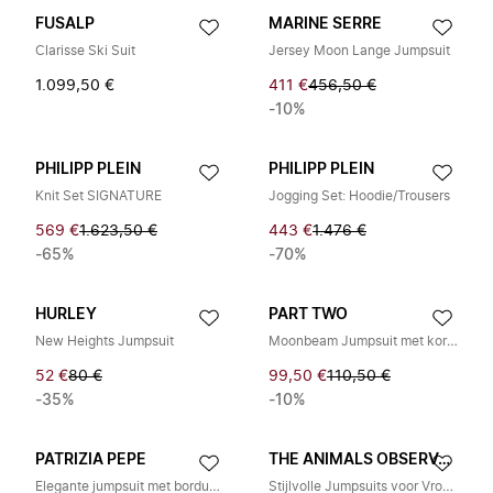
FUSALP
MARINE SERRE
Clarisse Ski Suit
Jersey Moon Lange Jumpsuit
1.099,50 €
411 €
456,50 €
-10%
PHILIPP PLEIN
PHILIPP PLEIN
Knit Set SIGNATURE
Jogging Set: Hoodie/Trousers
569 €
1.623,50 €
443 €
1.476 €
-65%
-70%
HURLEY
PART TWO
New Heights Jumpsuit
Moonbeam Jumpsuit met korte mouwen
52 €
80 €
99,50 €
110,50 €
-35%
-10%
PATRIZIA PEPE
THE ANIMALS OBSERVATORY
Elegante jumpsuit met borduurwerk en kralen
Stijlvolle Jumpsuits voor Vrouwen