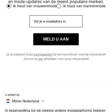
en mode-updates van de meest populaire merken.
Ik houd van vrouwenmode
Ik houd van mannenmode
MELD U AAN
Je accepteert onze
voorwaarden
bij het inschrijven voor de nieuwsbrief.
Je kunt je
hier
afmelden voor onze nieuwsbrief.
U winkelt bij
Miinto Nederland
In tegenstelling tot de meeste andere modeplatforms hebben