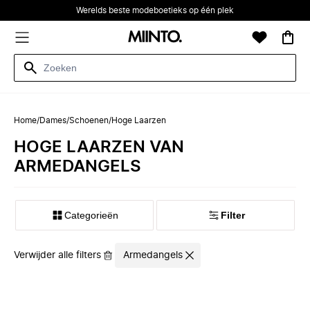
Werelds beste modeboetieks op één plek
Home
/
Dames
/
Schoenen
/
Hoge Laarzen
HOGE LAARZEN VAN
ARMEDANGELS
Categorieën
Filter
Verwijder alle filters
Armedangels