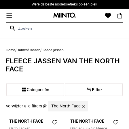
Werelds beste modeboetieks op één plek
Home
/
Dames
/
Jassen
/
Fleece jassen
FLEECE JASSEN VAN THE NORTH
FACE
Categorieën
Filter
Verwijder alle filters
The North Face
THE NORTH FACE
THE NORTH FACE
Osito Jacket
Glacier Full-Zip Fleece