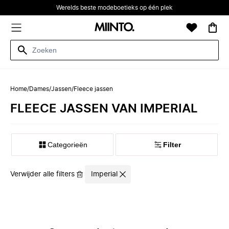
Werelds beste modeboetieks op één plek
Home
/
Dames
/
Jassen
/
Fleece jassen
FLEECE JASSEN VAN IMPERIAL
Categorieën
Filter
Verwijder alle filters
Imperial