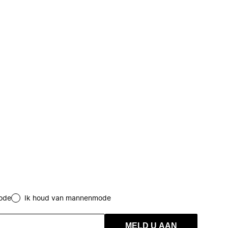
ode
Ik houd van mannenmode
MELD U AAN