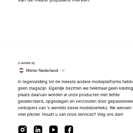
van de meest populaire merken.
U winkelt bij
Miinto Nederland
In tegenstelling tot de meeste andere modeplatforms hebb
geen magazijn. Eigenlijk bezitten we helemaal geen kleding
plaats daarvan worden al onze producten met liefde
geselecteerd, opgeslagen en verzonden door gepassionee
verkopers van 's werelds beste modeboetieks. We wensen 
veel plezier. Houdt u van onze services? Volg ons dan!