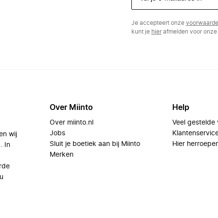
Je accepteert onze
voorwaard
kunt je
hier
afmelden voor onze 
Over Miinto
Help
Over miinto.nl
Veel gestelde
Jobs
Klantenservic
en wij
Sluit je boetiek aan bij Miinto
Hier herroepe
. In
Merken
rde
u