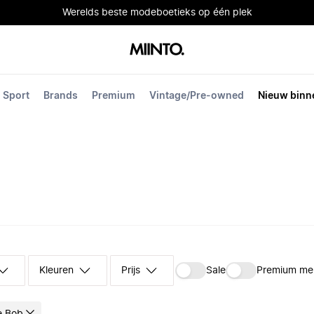
Werelds beste modeboetieks op één plek
Sport
Brands
Premium
Vintage/Pre-owned
Nieuw binn
Kleuren
Prijs
Sale
Premium me