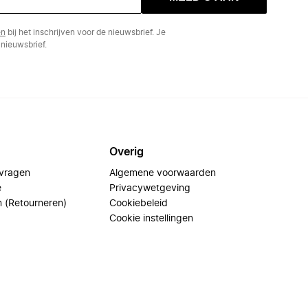
en
bij het inschrijven voor de nieuwsbrief. Je
nieuwsbrief.
Overig
 vragen
Algemene voorwaarden
e
Privacywetgeving
n (Retourneren)
Cookiebeleid
Cookie instellingen