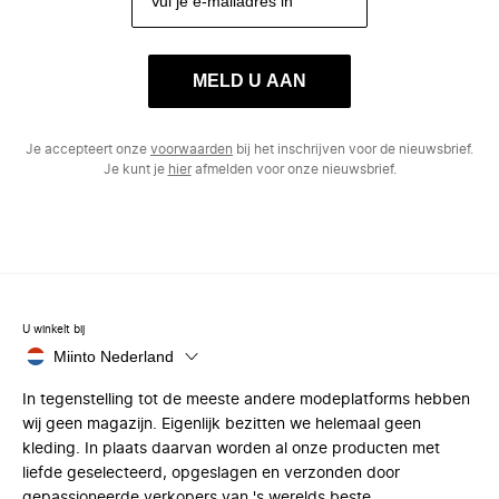
MELD U AAN
Je accepteert onze
voorwaarden
bij het inschrijven voor de nieuwsbrief.
Je kunt je
hier
afmelden voor onze nieuwsbrief.
U winkelt bij
Miinto Nederland
In tegenstelling tot de meeste andere modeplatforms hebben
wij geen magazijn. Eigenlijk bezitten we helemaal geen
kleding. In plaats daarvan worden al onze producten met
liefde geselecteerd, opgeslagen en verzonden door
gepassioneerde verkopers van 's werelds beste