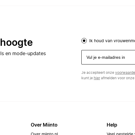
e hoogte
Ik houd van vrouwenm
eals en mode-updates
Je accepteert onze
voorwaard
kunt je
hier
afmelden voor onze 
Over Miinto
Help
Over miinto.nl
Veel gestelde