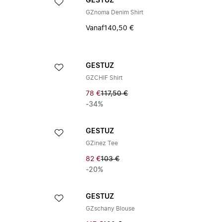
GESTUZ
GZnoma Denim Shirt
Vanaf
140,50 €
GESTUZ
GZCHIF Shirt
78 €
117,50 €
-34%
GESTUZ
GZinez Tee
82 €
103 €
-20%
GESTUZ
GZschany Blouse