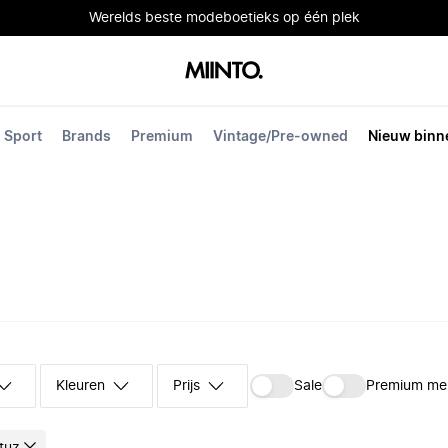
Werelds beste modeboetieks op één plek
Sport
Brands
Premium
Vintage/Pre-owned
Nieuw binn
Kleuren
Prijs
Sale
Premium me