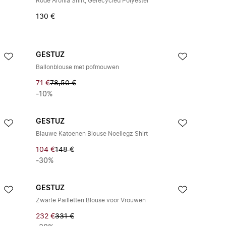
Rode Aronia Shirt, Gerecycled Polyester
130 €
GESTUZ
Ballonblouse met pofmouwen
71 €
78,50 €
-10%
GESTUZ
Blauwe Katoenen Blouse Noellegz Shirt
104 €
148 €
-30%
GESTUZ
Zwarte Pailletten Blouse voor Vrouwen
232 €
331 €