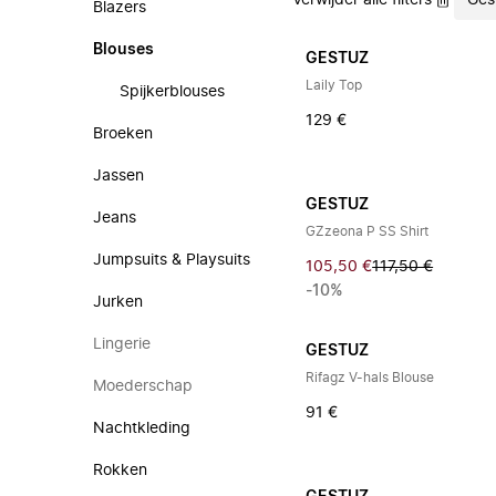
Verwijder alle filters
Ges
Blazers
Blouses
GESTUZ
Laily Top
Spijkerblouses
129 €
Broeken
Jassen
GESTUZ
Jeans
GZzeona P SS Shirt
Jumpsuits & Playsuits
105,50 €
117,50 €
-10%
Jurken
Lingerie
GESTUZ
Rifagz V-hals Blouse
Moederschap
91 €
Nachtkleding
Rokken