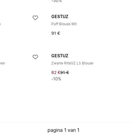
-30%
GESTUZ
p
Puff Blouse Wit
91 €
GESTUZ
wen
Zwarte RifaGZ LS Blouse
82 €
91 €
-10%
pagina
1
van
1