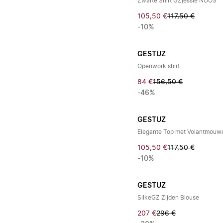
Zwarte Shirt GZjessie NOOS
105,50 €
117,50 €
-10%
GESTUZ
Openwork shirt
84 €
156,50 €
-46%
GESTUZ
Elegante Top met Volantmouw
105,50 €
117,50 €
-10%
GESTUZ
SilkeGZ Zijden Blouse
207 €
296 €