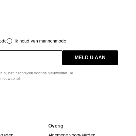
ode
Ik houd van mannenmode
MELD U AAN
en
bij het inschrijven voor de nieuwsbrief. Je
nieuwsbrief.
Overig
 vragen
Algemene voorwaarden