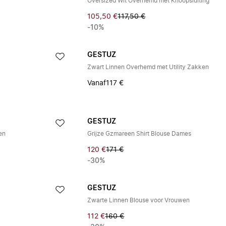
Oversized Wit Overhemd met Knoopsluiting
105,50 €
117,50 €
-10%
GESTUZ
Zwart Linnen Overhemd met Utility Zakken
Vanaf
117 €
GESTUZ
en
Grijze Gzmareen Shirt Blouse Dames
120 €
171 €
-30%
GESTUZ
Zwarte Linnen Blouse voor Vrouwen
112 €
160 €