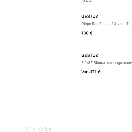
-30%
GESTUZ
Diepe Rug Blouse Stijlvolle To
130 €
GESTUZ
RifaGZ Blouse met lange mou
Vanaf
71 €
Vorige