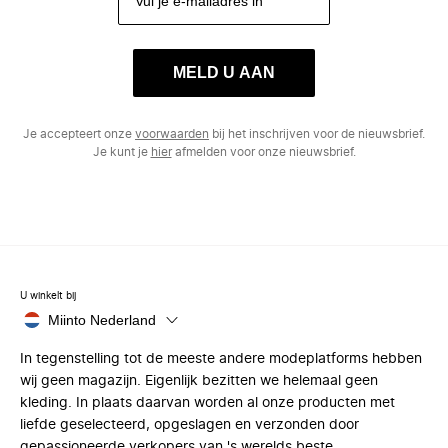
MELD U AAN
Je accepteert onze
voorwaarden
bij het inschrijven voor de nieuwsbrief.
Je kunt je
hier
afmelden voor onze nieuwsbrief.
U winkelt bij
Miinto Nederland
In tegenstelling tot de meeste andere modeplatforms hebben
wij geen magazijn. Eigenlijk bezitten we helemaal geen
kleding. In plaats daarvan worden al onze producten met
liefde geselecteerd, opgeslagen en verzonden door
gepassioneerde verkopers van 's werelds beste