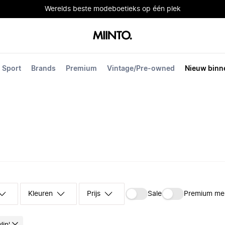
Werelds beste modeboetieks op één plek
Sport
Brands
Premium
Vintage/Pre-owned
Nieuw binn
Kleuren
Prijs
Sale
Premium me