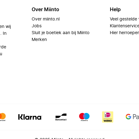
Over Miinto
Help
Over miinto.nl
Veel gestelde
Jobs
Klantenservic
en wij
Sluit je boetiek aan bij Miinto
Hier herroepe
. In
Merken
rde
u