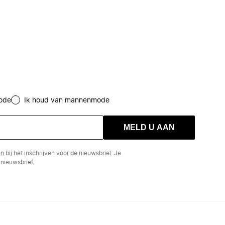
ode
Ik houd van mannenmode
MELD U AAN
en
bij het inschrijven voor de nieuwsbrief. Je
nieuwsbrief.