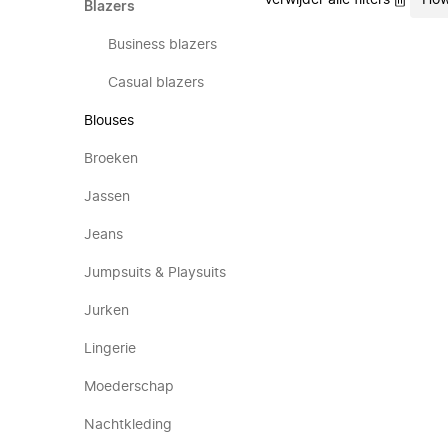
Verwijder alle filters
How
Blazers
Business blazers
Casual blazers
Blouses
Broeken
Jassen
Jeans
Jumpsuits & Playsuits
Jurken
Lingerie
Moederschap
Nachtkleding