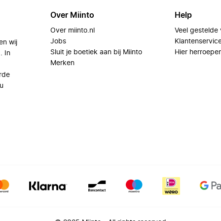
Over Miinto
Help
Over miinto.nl
Veel gestelde
Jobs
Klantenservic
en wij
Sluit je boetiek aan bij Miinto
Hier herroepe
. In
Merken
rde
u