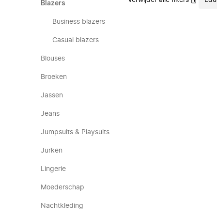
Verwijder alle filters
Edu
Blazers
Business blazers
Casual blazers
Blouses
Broeken
Jassen
Jeans
Jumpsuits & Playsuits
Jurken
Lingerie
Moederschap
Nachtkleding