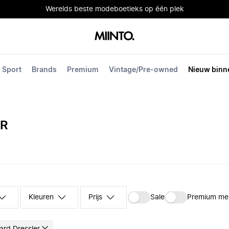
Werelds beste modeboetieks op één plek
Sport
Brands
Premium
Vintage/Pre-owned
Nieuw binn
ER
Kleuren
Prijs
Sale
Premium me