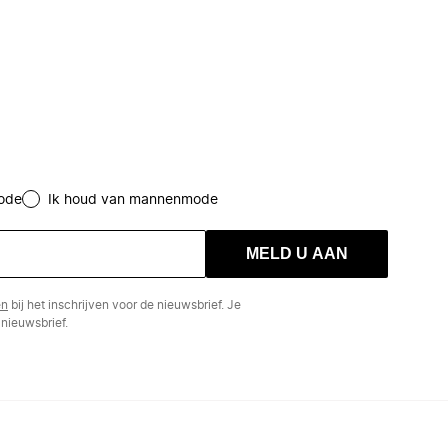
ode
Ik houd van mannenmode
MELD U AAN
en
bij het inschrijven voor de nieuwsbrief. Je
nieuwsbrief.