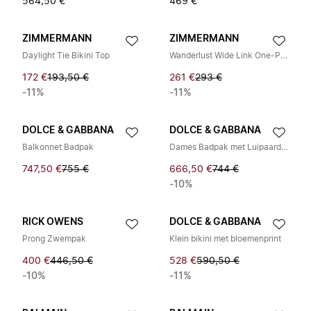
564,50 €
469 €
ZIMMERMANN
ZIMMERMANN
Daylight Tie Bikini Top
Wanderlust Wide Link One-Piece
172 €
193,50 €
261 €
293 €
-11%
-11%
DOLCE & GABBANA
DOLCE & GABBANA
Balkonnet Badpak
Dames Badpak met Luipaardprint
747,50 €
755 €
666,50 €
744 €
-10%
RICK OWENS
DOLCE & GABBANA
Prong Zwempak
Klein bikini met bloemenprint
400 €
446,50 €
528 €
590,50 €
-10%
-11%