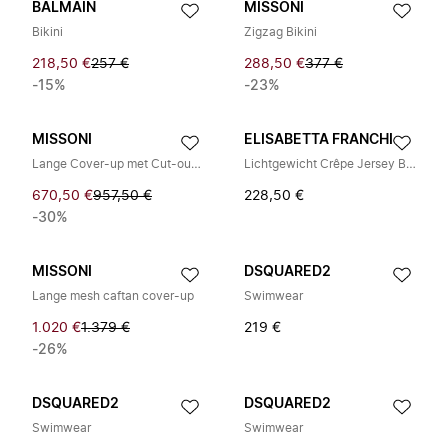
BALMAIN
MISSONI
Bikini
Zigzag Bikini
218,50 €
257 €
288,50 €
377 €
-15%
-23%
MISSONI
ELISABETTA FRANCHI
Lange Cover-up met Cut-out Details
Lichtgewicht Crêpe Jersey Bodysuit
670,50 €
957,50 €
228,50 €
-30%
MISSONI
DSQUARED2
Lange mesh caftan cover-up
Swimwear
1.020 €
1.379 €
219 €
-26%
DSQUARED2
DSQUARED2
Swimwear
Swimwear