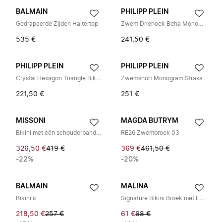
BALMAIN
PHILIPP PLEIN
Gedrapeerde Zijden Haltertop
Zwem Driehoek Beha Monogram Strass
535 €
241,50 €
PHILIPP PLEIN
PHILIPP PLEIN
Crystal Hexagon Triangle Bikini Top
Zwemshort Monogram Strass
221,50 €
251 €
MISSONI
MAGDA BUTRYM
Bikini met één schouderband en dubbele strikken
RE26 Zwembroek 03
326,50 €
419 €
369 €
461,50 €
-22%
-20%
BALMAIN
MALINA
Bikini's
Signature Bikini Broek met Lage Taille
218,50 €
257 €
61 €
68 €