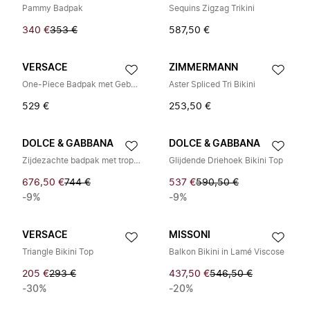
Pammy Badpak
Sequins Zigzag Trikini
340 €
353 €
587,50 €
VERSACE
ZIMMERMANN
One-Piece Badpak met Geborduurd Logo
Aster Spliced Tri Bikini
529 €
253,50 €
DOLCE & GABBANA
DOLCE & GABBANA
Zijdezachte badpak met tropische rozenprint en één schouderband
Glijdende Driehoek Bikini Top
676,50 €
744 €
537 €
590,50 €
-9%
-9%
VERSACE
MISSONI
Triangle Bikini Top
Balkon Bikini in Lamé Viscose
205 €
293 €
437,50 €
546,50 €
-30%
-20%