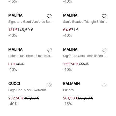
-15%
-10%
MALINA
MALINA
Signature Goud Versierde Bandeau Zwempak
Sanja Beaded Triangle Bikini Top
131 €
145,50 €
64 €
71 €
-10%
-10%
MALINA
MALINA
Sanja Bikini Broekje met Kralenbandjes
Signature Gold Embellished Bandeau Swimsuit
61 €
68 €
139,50 €
155 €
-10%
-10%
GUCCI
BALMAIN
Logo One-piece Swimsuit
Bikini's
262,50 €
437,50 €
201,50 €
237,50 €
-40%
-15%