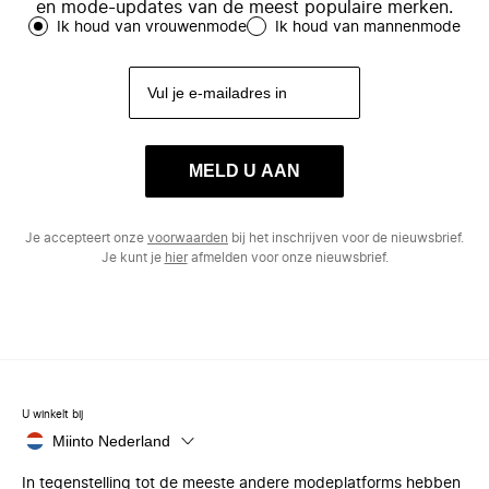
en mode-updates van de meest populaire merken.
Ik houd van vrouwenmode
Ik houd van mannenmode
MELD U AAN
Je accepteert onze
voorwaarden
bij het inschrijven voor de nieuwsbrief.
Je kunt je
hier
afmelden voor onze nieuwsbrief.
U winkelt bij
Miinto Nederland
In tegenstelling tot de meeste andere modeplatforms hebben