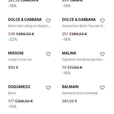
241,50 €
299,50 €
493 €
609 €
-19%
-19%
DOLCE & GABBANA
DOLCE & GABBANA
Bikini met vulling en Majolica-print
Gevlochten Bikini Top met Halter
539 €
689,50 €
251 €
299,50 €
-22%
-16%
MISSONI
MALINA
Lange Cover Up
Signature Goudkleurige Bandeau Bikini Top met Versiering
950 €
70 €
77,50 €
-10%
DSQUARED2
BALMAIN
Bikini
Gedrukte lycra zwempak
177 €
208,50 €
561,50 €
-15%