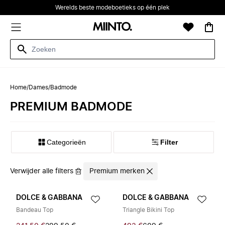
Werelds beste modeboetieks op één plek
Home
/
Dames
/
Badmode
PREMIUM BADMODE
Categorieën
Filter
Verwijder alle filters
Premium merken
DOLCE & GABBANA
DOLCE & GABBANA
Bandeau Top
Triangle Bikini Top