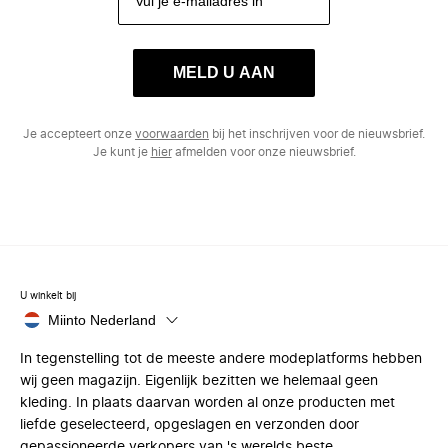
MELD U AAN
Je accepteert onze
voorwaarden
bij het inschrijven voor de nieuwsbrief.
Je kunt je
hier
afmelden voor onze nieuwsbrief.
U winkelt bij
Miinto Nederland
In tegenstelling tot de meeste andere modeplatforms hebben
wij geen magazijn. Eigenlijk bezitten we helemaal geen
kleding. In plaats daarvan worden al onze producten met
liefde geselecteerd, opgeslagen en verzonden door
gepassioneerde verkopers van 's werelds beste