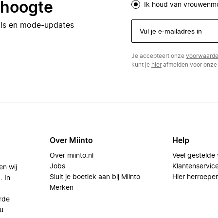
e hoogte
Ik houd van vrouwenm
eals en mode-updates
Je accepteert onze
voorwaard
kunt je
hier
afmelden voor onze 
Over Miinto
Help
Over miinto.nl
Veel gestelde
Jobs
Klantenservic
en wij
Sluit je boetiek aan bij Miinto
Hier herroepe
. In
Merken
rde
u