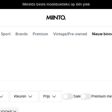
Werelds beste modeboetieks op één plek
Sport
Brands
Premium
Vintage/Pre-owned
Nieuw binn
Kleuren
Prijs
Sale
Premium me