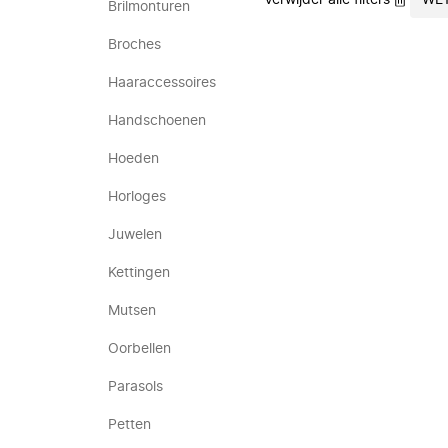
Verwijder alle filters
WE
Brilmonturen
Broches
Haaraccessoires
Handschoenen
Hoeden
Horloges
Juwelen
Kettingen
Mutsen
Oorbellen
Parasols
Petten