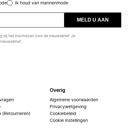
ode
Ik houd van mannenmode
MELD U AAN
en
bij het inschrijven voor de nieuwsbrief. Je
nieuwsbrief.
Overig
 vragen
Algemene voorwaarden
e
Privacywetgeving
n (Retourneren)
Cookiebeleid
Cookie instellingen