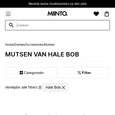
Werelds beste modeboetieks op één plek
Home
/
Dames
/
Accessoires
/
Mutsen
MUTSEN VAN HALE BOB
Categorieën
Filter
Verwijder alle filters
Hale Bob