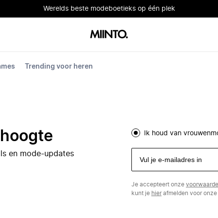
Werelds beste modeboetieks op één plek
dames
Trending voor heren
e hoogte
Ik houd van vrouwenm
eals en mode-updates
Je accepteert onze
voorwaard
kunt je
hier
afmelden voor onze 