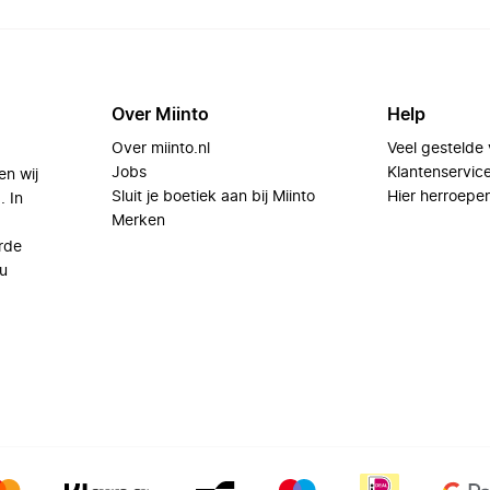
Over Miinto
Help
Over miinto.nl
Veel gestelde
Jobs
Klantenservic
en wij
Sluit je boetiek aan bij Miinto
Hier herroepe
. In
Merken
rde
u