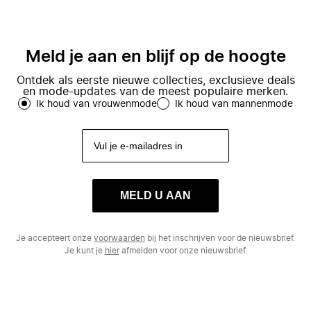
Meld je aan en blijf op de hoogte
Ontdek als eerste nieuwe collecties, exclusieve deals
en mode-updates van de meest populaire merken.
Ik houd van vrouwenmode
Ik houd van mannenmode
MELD U AAN
Je accepteert onze
voorwaarden
bij het inschrijven voor de nieuwsbrief.
Je kunt je
hier
afmelden voor onze nieuwsbrief.