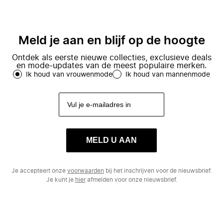
Meld je aan en blijf op de hoogte
Ontdek als eerste nieuwe collecties, exclusieve deals
en mode-updates van de meest populaire merken.
Ik houd van vrouwenmode
Ik houd van mannenmode
MELD U AAN
Je accepteert onze
voorwaarden
bij het inschrijven voor de nieuwsbrief.
Je kunt je
hier
afmelden voor onze nieuwsbrief.