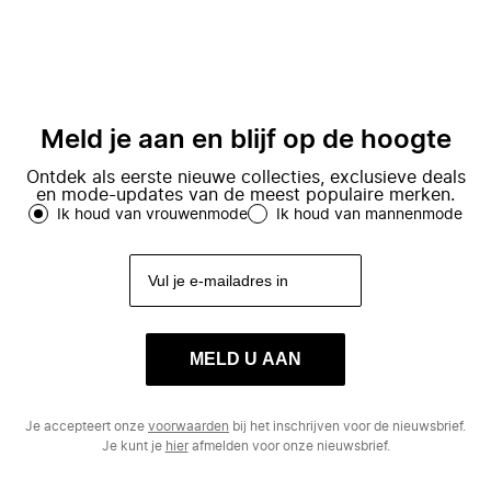
Meld je aan en blijf op de hoogte
Ontdek als eerste nieuwe collecties, exclusieve deals
en mode-updates van de meest populaire merken.
Ik houd van vrouwenmode
Ik houd van mannenmode
MELD U AAN
Je accepteert onze
voorwaarden
bij het inschrijven voor de nieuwsbrief.
Je kunt je
hier
afmelden voor onze nieuwsbrief.