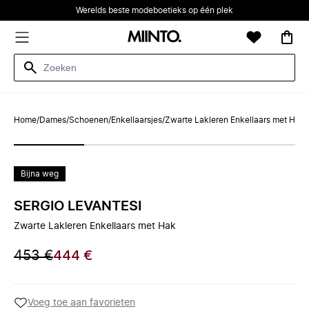
Werelds beste modeboetieks op één plek
Home
/
Dames
/
Schoenen
/
Enkellaarsjes
/
Zwarte Lakleren Enkellaars met Hak
Bijna weg
SERGIO LEVANTESI
Zwarte Lakleren Enkellaars met Hak
453 €
444 €
Voeg toe aan favorieten