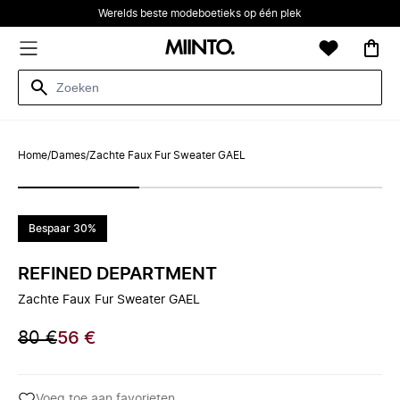
Werelds beste modeboetieks op één plek
Home
/
Dames
/
Zachte Faux Fur Sweater GAEL
Bespaar 30%
REFINED DEPARTMENT
Zachte Faux Fur Sweater GAEL
80 €
56 €
Voeg toe aan favorieten