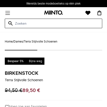
Werelds beste modeboetieks op één plek
Home
/
Dames
/
Terra Stijlvolle Schoenen
Bespaar 5%
Bijna weg
BIRKENSTOCK
Terra Stijlvolle Schoenen
94,50 €
89,50 €
Voeg toe aan favorieten