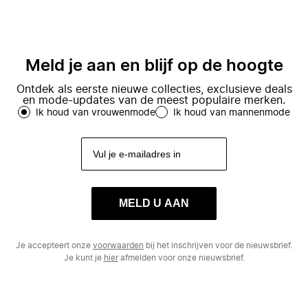
Meld je aan en blijf op de hoogte
Ontdek als eerste nieuwe collecties, exclusieve deals
en mode-updates van de meest populaire merken.
Ik houd van vrouwenmode
Ik houd van mannenmode
MELD U AAN
Je accepteert onze
voorwaarden
bij het inschrijven voor de nieuwsbrief.
Je kunt je
hier
afmelden voor onze nieuwsbrief.