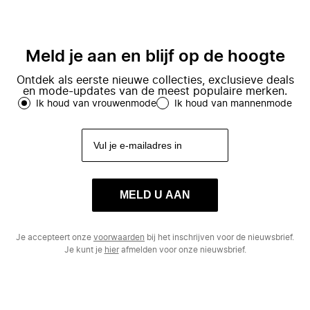
Meld je aan en blijf op de hoogte
Ontdek als eerste nieuwe collecties, exclusieve deals
en mode-updates van de meest populaire merken.
Ik houd van vrouwenmode
Ik houd van mannenmode
MELD U AAN
Je accepteert onze
voorwaarden
bij het inschrijven voor de nieuwsbrief.
Je kunt je
hier
afmelden voor onze nieuwsbrief.