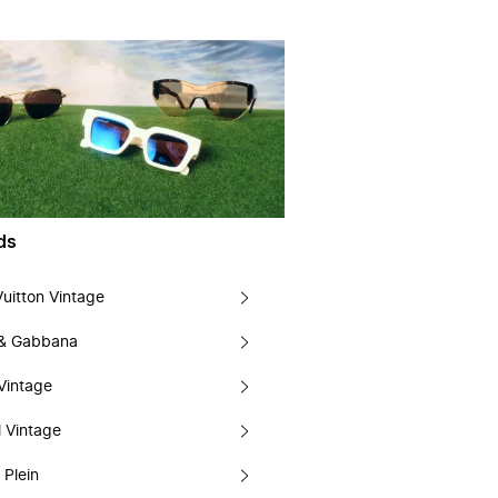
ds
Vuitton Vintage
 & Gabbana
Vintage
 Vintage
 Plein