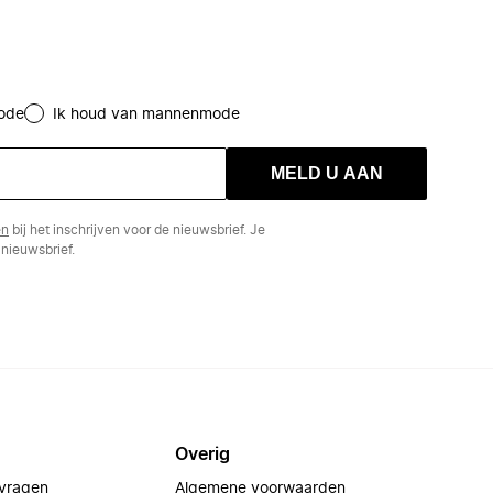
ode
Ik houd van mannenmode
MELD U AAN
en
bij het inschrijven voor de nieuwsbrief. Je
nieuwsbrief.
Overig
 vragen
Algemene voorwaarden