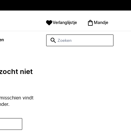
Verlanglijstje
Mandje
en
zocht niet
misschien vindt
nder.