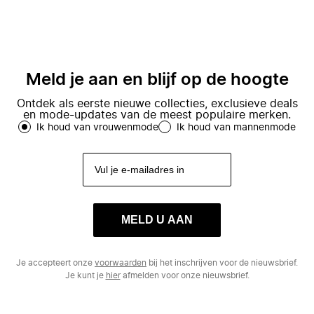
Meld je aan en blijf op de hoogte
Ontdek als eerste nieuwe collecties, exclusieve deals
en mode-updates van de meest populaire merken.
Ik houd van vrouwenmode
Ik houd van mannenmode
MELD U AAN
Je accepteert onze
voorwaarden
bij het inschrijven voor de nieuwsbrief.
Je kunt je
hier
afmelden voor onze nieuwsbrief.