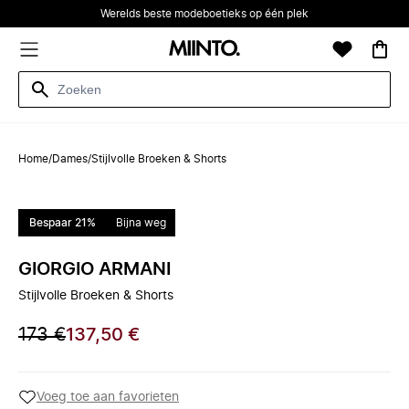
Werelds beste modeboetieks op één plek
Home
/
Dames
/
Stijlvolle Broeken & Shorts
Bespaar 21%
Bijna weg
GIORGIO ARMANI
Stijlvolle Broeken & Shorts
173 €
137,50 €
Voeg toe aan favorieten